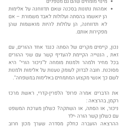
מינוי מומחים שהם גם מטפלים
אמהות נתונות בסכנה שאם תדווחנה על אלימות
הן יואשמו בהסתה ועלולות לאבד משמורת – אם
לא תדווחנה, הן עלולות להיות מואשמות שהן
מפקירות אותם.
נכון, קיימים מקרים של הסתה כנגד אחד ההורים, עם
זאת , הנטייה הקיימת להעדיף קשר עם שני ההורים
בכל מחיר ולמהר ולמנות מומחה ל"ניכור הורי" היא
מסוכנת. חובה לבדוק לעומק טענות על אלימות ולמנות
לשם כך אנשי מקצוע המתמחים באלימות במשפחה".
את הדברים אמרה פרופ' הלפרין-קדרי, ראשת מרכז
רקמן, בהרצאה :
ניכור, או הסתה, או השתקה? כשלון מערכת המשפט
עם כשלון קשר הורה -ילד
ההרצאה הועברה כחלק מסדרה שערך מכון חרוב