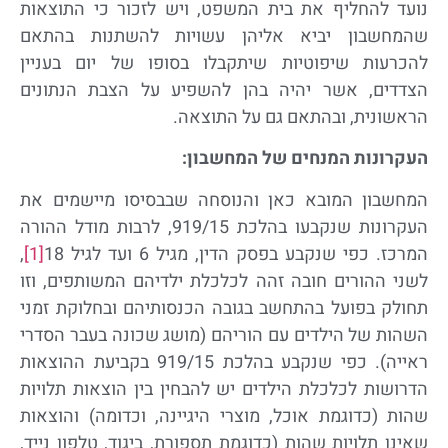
נועד להחליף את בית המשפט, ויש לזכור כי התוצאות
שהמחשבון יביא אליהן עשויות להשתנות בהתאם
להכרעות שיפוטיות שיתקבלו בסופו של יום בעניין
הצדדים, אשר יהיה בהן להשפיע על הצבת הנתונים
הראשונית, ובהתאם גם על התוצאה.
העקרונות המנחים של המחשבון:
המחשבון המובא כאן והנוסחה שבבסיסו מיישמים את
העקרונות שנקבעו בהלכת 919/15, לרבות מודל ההורה
המרכז. כפי שנקבע בפסק הדין, מגיל 6 ועד לגיל 18
[1]
,
לשני ההורים חובה זהה לכלכלת ילדיהם המשותפים, וזו
תחולק בפועל בהתחשב בגובה הכנסותיהם ובחלוקת זמני
השהות של הילדים עם הוריהם (מושג שכונה בעבר הסדרי
ראייה). כפי שנקבע בהלכת 919/15 בקביעת ההוצאות
הדרושות לכלכלת הילדים יש להבחין בין הוצאות תלויות
שהות (כדוגמת אוכל, מוצרי היגיינה, וכדומה) והוצאות
שאינן תלויות שהות (כדוגמת תספורת, ביגוד, טלפון נייד,