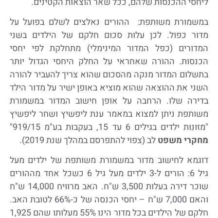
ליחסי ההכנסות שלהם, ככל שאר הוצאות הקטינים.
במשמורת משותפת: ההורים נאלצים לשלם בפועל על
מדור כפול. לכן עלות סכום חלקם של הילדים בשני
המדורים (כפל המדור המינימלי) מתחלקת לפי יחסי
הכנסות. ההורה שאחראי על החלק היחסי הגדול יותר
בתשלום המדור מנקה מהסכום שהוא צריך להעביר להורה
השני את ההוצאה שהוא מוציא באופן ישיר על מדור הילד
בדירה שלו. הרחבה על אופן חישוב המדור במשמורת
משותפת ניתן למצוא במאמר ענת ליפשיץ ושחר ליפשיץ
"מזונות ילדים בגילים 6 עד 15, בעקבות בע"מ 919/15"
מחקרי משפט
לב (צפוי להתפרסם במהלך שנת 2019).
דוגמא לחישוב מדור במשמורת משותפת של ילדים מעל
גיל 6: הורים ל-3 ילדים מעל גיל 6 כשכל אחד מההורים
שוכר דירה בעלות 3,500 ש"ח. האב מרוויח 14,000 ש"ח
והאם 7,000 ש"ח – יחסי הכנסה של כ-66% לטובת האב.
חלקם של הילדים בכל מדור הינו 55% מעלותו שהם 1,925