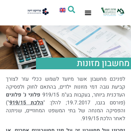
סיוע אישי
חדשות המרכז
תחומי פעילות
מחקר ומדיניות
מחשבון מזונות
לפניכם מחשבון אשר מיועד לשמש ככלי עזר לצורך
קביעת גובה דמי מזונות ילדים, בהתאם לחוק ולפסיקה
העדכנית ביותר, בעקבות בע"מ 919/15
פלוני נ' פלונים
(פורסם בנבו, 19.7.2017; להלן: "
הלכת 919/15
")
והפסיקה המנחה של בתי המשפט המחוזיים, שניתנה
לאחר הלכת 919/15.
יתרונו של מחשבון זה על פני מחשבונים אחרים, או