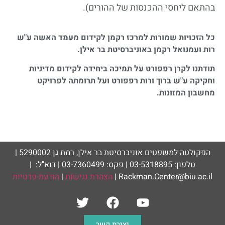
בהתאם ליחסי ההכנסות של ההורים).
כל הזכויות שמורות למרכז רקמן לקידום מעמד האשה ע"ש
רות ועמנואל רקמן באוניברסיטת בר אילן.
תודתנו לקרן רפפורט על תמיכה ביחידה לקידום מדיניות
וחקיקה ע"ש ברוך ורות רפפורט ועל תרומתה לפרויקט
מחשבון המזונות.
הפקולטה למשפטים אוניברסיטת בר אילן, רמת גן 5290002 |
טלפון: 03-5318895 | פקס: 03-7360499 | דוא"ל: |
Rackman.Center@biu.ac.il |
הצהרת נגישות
|
הודעת-פרטיות
יצירת קשר