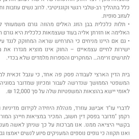
כלל בתהליך רב-שלבי רגשי וקוגניטיבי. לרוב נשים עוזבות ו
לעזוב סופית.
• תלות כלכלית בבן הזוג האלים מהווה גורם משמעותי 
האלימה או חזרתן אליה בעוד שעצמאות כלכלית היא גורם המ
• גם אם היינו מניחים כי התרחיש שראה המחוקק לנגד ע
ישירות לחיים עצמאיים – החוק אינו מוציא מגדרו את 
לתרשים זרימה… המחקרים והספרות מלמדים שלא בכדי.
בית הדין הארצי לעבודה פסק פה אחד, כי ענבל זכאית למע
המשפטי הממושך שנדרשה לעבור ומכיוון שמדובר בסוגיה 
לאומי יישא בהוצאות המשפטיות שלה על סך 12,000 ₪.
לדברי עו"ד אבישג עוזרד, מנהלת היחידה לקידום מדיניות 
רקמן "מדובר בפסק דין חשוב, המכיר במציאות חייהן המור
בקשיי היציאה ממנו. אנו מברכות על כך שניתן לאשה מענ
ואנו תקווה כי גופים נוספים המעניקים סיוע לנשים יאמצו גם