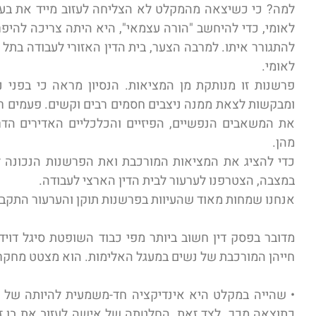
למה? כי כשיצאה מהמקלט לא הצליחה לעזוב מייד את בעל
לאומי, כדי להיחשב "הורה עצמאי", היא היתה צריכה להיפ
להתגורר איתו. למרבה הצער, בית הדין האזורי לעבודה בתל
לאומי.
פרשנות זו מנותקת מן המציאות. הנסיון מראה כי בפני
ומבקשות לצאת ממנה ניצבים חסמים רבים וקשים. פעמים רבו
את המשאבים הנפשיים, הפיזיים והכלכליים האדירים הדר
מהן.
כדי להציג את המציאות המורכבת ואת הפרשנות הנכונה לח
במצבה, הצטרפנו לערעור לבית הדין הארצי לעבודה.
אנחנו שמחות מאוד שהעיוות בפרשנות תוקן והערעור התקבל
מדובר בפסק דין חשוב ביותר מפי כבוד השופטת סיגל דויד
חייהן המורכבת של נשים במעגל האלימות. הוא מצטט מחקרים 
• שהייה במקלט היא אינדיקציה חד-משמעית להיותה של 
כתוצאה מכך. לצד זאת, החלטתה של אישה לעזוב את בן זו