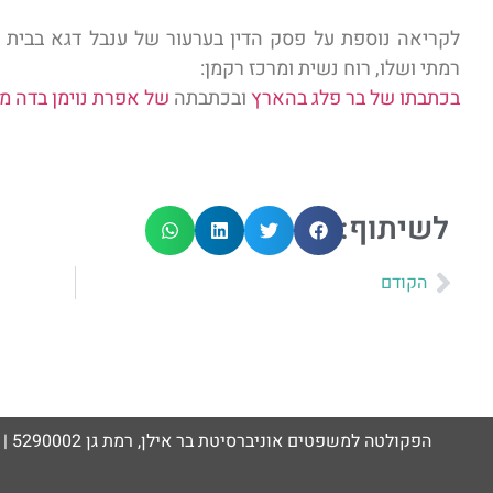
לקריאה נוספת על פסק הדין בערעור של ענבל דגא בבית הד
רמתי ושלו, רוח נשית ומרכז רקמן:
בכתבתו של בר פלג בהארץ
ובכתבתה
של אפרת נוימן בדה מ
לשיתוף:
הקודם
הפקולטה למשפטים אוניברסיטת בר אילן, רמת גן 5290002 | טלפון: 03-5318895 | פקס: 03-7360499 | דוא"ל: | Rackman.Center@biu.ac.il |