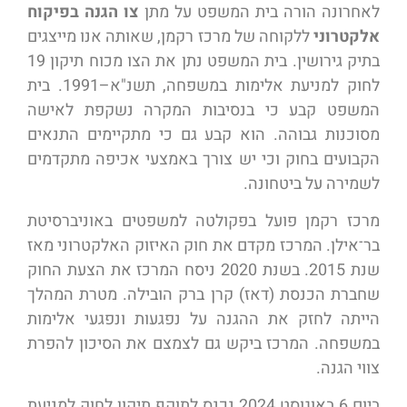
לאחרונה הורה בית המשפט על מתן
צו הגנה בפיקוח
אלקטרוני
ללקוחה של מרכז רקמן, שאותה אנו מייצגים
בתיק גירושין. בית המשפט נתן את הצו מכוח תיקון 19
לחוק למניעת אלימות במשפחה, תשנ"א–1991. בית
המשפט קבע כי בנסיבות המקרה נשקפת לאישה
מסוכנות גבוהה. הוא קבע גם כי מתקיימים התנאים
הקבועים בחוק וכי יש צורך באמצעי אכיפה מתקדמים
לשמירה על ביטחונה.
מרכז רקמן פועל בפקולטה למשפטים באוניברסיטת
בר־אילן. המרכז מקדם את חוק האיזוק האלקטרוני מאז
שנת 2015. בשנת 2020 ניסח המרכז את הצעת החוק
שחברת הכנסת (דאז) קרן ברק הובילה. מטרת המהלך
הייתה לחזק את ההגנה על נפגעות ונפגעי אלימות
במשפחה. המרכז ביקש גם לצמצם את הסיכון להפרת
צווי הגנה.
ביום 6 באוגוסט 2024 נכנס לתוקף תיקון לחוק למניעת