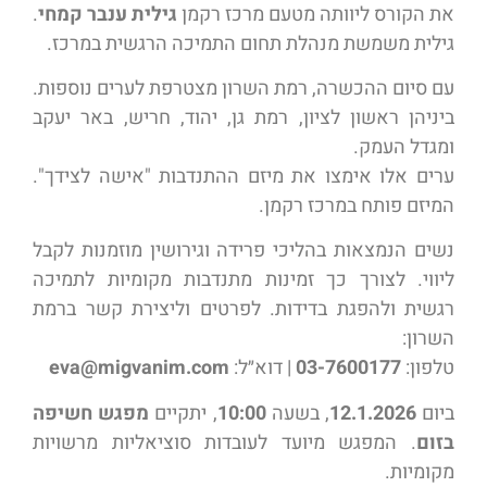
את הקורס ליוותה מטעם מרכז רקמן
גילית ענבר קמחי
.
גילית משמשת מנהלת תחום התמיכה הרגשית במרכז.
עם סיום ההכשרה, רמת השרון מצטרפת לערים נוספות.
ביניהן ראשון לציון, רמת גן, יהוד, חריש, באר יעקב
ומגדל העמק.
ערים אלו אימצו את מיזם ההתנדבות "אישה לצידך".
המיזם פותח במרכז רקמן.
נשים הנמצאות בהליכי פרידה וגירושין מוזמנות לקבל
ליווי. לצורך כך זמינות מתנדבות מקומיות לתמיכה
רגשית ולהפגת בדידות. לפרטים וליצירת קשר ברמת
השרון:
טלפון:
03-7600177
| דוא״ל:
eva@migvanim.com
ביום
12.1.2026
, בשעה
10:00
, יתקיים
מפגש חשיפה
בזום
. המפגש מיועד לעובדות סוציאליות מרשויות
מקומיות.