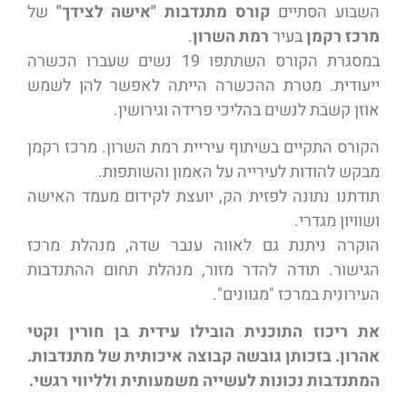
השבוע הסתיים
קורס מתנדבות "אישה לצידך"
של
מרכז רקמן
בעיר
רמת השרון
.
במסגרת הקורס השתתפו 19 נשים שעברו הכשרה
ייעודית. מטרת ההכשרה הייתה לאפשר להן לשמש
אוזן קשבת לנשים בהליכי פרידה וגירושין.
הקורס התקיים בשיתוף עיריית רמת השרון. מרכז רקמן
מבקש להודות לעירייה על האמון והשותפות.
תודתנו נתונה לפזית הק, יועצת לקידום מעמד האישה
ושוויון מגדרי.
הוקרה ניתנת גם לאווה ענבר שדה, מנהלת מרכז
הגישור. תודה להדר מזור, מנהלת תחום ההתנדבות
העירונית במרכז "מגוונים".
את ריכוז התוכנית הובילו עידית בן חורין וקטי
אהרון. בזכותן גובשה קבוצה איכותית של מתנדבות.
המתנדבות נכונות לעשייה משמעותית ולליווי רגשי.