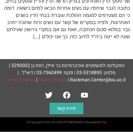
שני פסקי הדין האחרונים בגליון 61 של הדין והדיין עוסקים בחיוב
כתובה לגבר שיחסיו עם נשים אחרות הביאו לסיום נישואיו. דומה
כי הם מצטרפים למגמה ההולכת וגוברת בבתי הדין בשנים
האחרונות, ולפיה במקרים של קשר עם נשים זרות שהוכח יחויב
גבר במלוא סכום הכתובה, וזאת גם אם במקרי גירושין שעילתם
שונה לא ייטה ביה"ד לחיוב כזה. כך אנו יכולים […]
הפקולטה למשפטים אוניברסיטת בר אילן, רמת גן 5290002 |
טלפון: 03-5318895 | פקס: 03-7360499 | דוא"ל: |
Rackman.Center@biu.ac.il |
הצהרת נגישות
|
הודעת-פרטיות
יצירת קשר
© Copyright 2023 | ALL RIGHTS RESERVED | Powered by
Digi