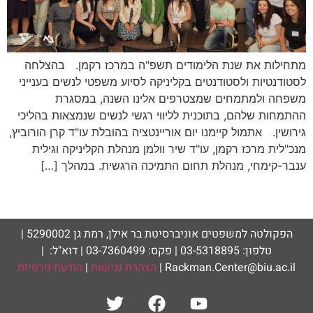
מתחילות את שנת הלימודים תשפ"ה במרכז רקמן. בהצלחה
לסטודנטיות ולסטודנטים בקליניקה לסיוע משפטי לנשים בענייני
משפחה ולמתמחים שמצטרפים אלינו השנה, במסגרת
ההתמחות שלהם, בתוכנית לליווי רגשי לנשים שנמצאות בהליכי
גירושין. אתמול קיימנו יום אוריינטציה בהובלת עו"ד קרן הורוביץ,
מנכ"לית מרכז רקמן, עו"ד שיר וולמן מנהלת הקליניקה וגילית
ענבר-קימחי, מנהלת תחום התמיכה הרגשית. במהלך […]
הפקולטה למשפטים אוניברסיטת בר אילן, רמת גן 5290002 |
טלפון: 03-5318895 | פקס: 03-7360499 | דוא"ל: |
Rackman.Center@biu.ac.il |
הצהרת נגישות
|
הודעת-פרטיות