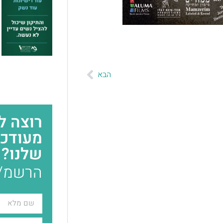
הבא
רוצה 
מעודכנ
שלנו?
הרשמ/י