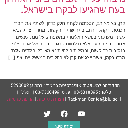
בעת שהגיעו לבקרו בישראל.
קרן, באומץ רב, הסכימה לקחת חלק בדיון ולשתף את חברי
הכנסת והקהל הרחב בתחושותיה הקשות מתוך רצון להביא
לשינוי מערכתי בנושא האלימות במשפחה, על מנת שנשים
אחרות כמוה לא תאלצנה לחוות טרגדיה דומה של אובדן ילדים
בנסיבות כה קשות, ובמילותיה להיות "אימא בלי הילדים שלה".
מרכז רקמן, אשר ייצג את קרן לוי בהליכים המשפטיים ואף […]
הפקולטה למשפטים אוניברסיטת בר אילן, רמת גן 5290002 |
טלפון: 03-5318895 | פקס: 03-7360499 | דוא"ל: |
Rackman.Center@biu.ac.il |
הצהרת נגישות
|
הודעת-פרטיות
יצירת קשר