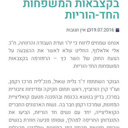
בקצבאות המשפחות
החד-הוריות
19.07.2016
אין תגובות
אנחנו שמחים לדווח כי יו"ר ועדת העבודה והרווחה, ח"כ
אלי אלאלוף, החליט שלא לאשר את ההצבעה על
הצעת החוק של השר כץ – הרפורמה בקצבאות
המשפחות החד-הוריות.
הבוקר השתתפו ד"ר גלית שאול, מנכ"לית מרכז רקמן,
ועו"ד קרן הורוביץ, ראש תחום חקיקה ומדיניות ציבורית
במרכז, בדיון בנושא בכנסת ובהפגנה מטעם קואליציית
המזונות, שמרכז רקמן חבר בה. נשות הארגונים החברים
הקואליצייה, יחד עם נשים חד הוריות, הביעו את
התנגדותן החריפה למהלך, שסופו פגיעה חוזרת בנשים
שכיום נפגעות מקיזוז דמי המזונות שילדיהן מקבלים