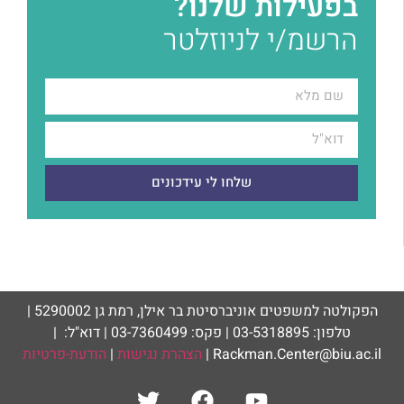
בפעילות שלנו?
הרשמ/י לניוזלטר
שלחו לי עידכונים
הפקולטה למשפטים אוניברסיטת בר אילן, רמת גן 5290002 |
טלפון: 03-5318895 | פקס: 03-7360499 | דוא"ל: |
Rackman.Center@biu.ac.il |
הצהרת נגישות
|
הודעת-פרטיות